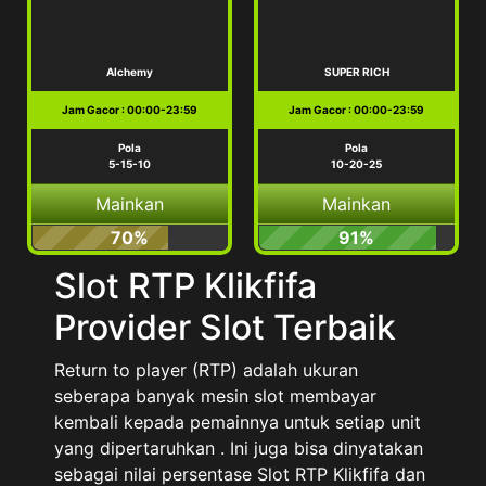
Alchemy
SUPER RICH
Jam Gacor : 00:00-23:59
Jam Gacor : 00:00-23:59
Pola
Pola
5-15-10
10-20-25
Mainkan
Mainkan
70%
91%
Slot RTP Klikfifa
Provider Slot Terbaik
Return to player (RTP) adalah ukuran
seberapa banyak mesin slot membayar
kembali kepada pemainnya untuk setiap unit
yang dipertaruhkan . Ini juga bisa dinyatakan
sebagai nilai persentase Slot RTP Klikfifa dan