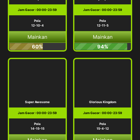
Jam Gacor : 00:00-23:59
Jam Gacor : 00:00-23:59
Pola
Pola
12-10-4
12-11-5
Mainkan
Mainkan
60%
94%
Super Awesome
Glorious Kingdom
Jam Gacor : 00:00-23:59
Jam Gacor : 00:00-23:59
Pola
Pola
14-15-15
15-4-12
Mainkan
Mainkan