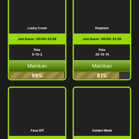
Lucky Crush
Elephant
Jam Gacor : 00:00-23:59
Jam Gacor : 00:00-23:59
Pola
Pola
5-15-2
25-15-15
Mainkan
Mainkan
99%
81%
Face Off
Golden Week