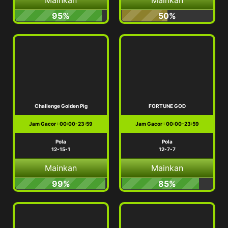
95%
50%
Challenge Golden Pig
FORTUNE GOD
Jam Gacor : 00:00-23:59
Jam Gacor : 00:00-23:59
Pola
Pola
12-15-1
12-7-7
Mainkan
Mainkan
99%
85%