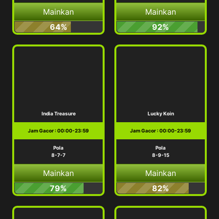
Mainkan
Mainkan
64%
92%
India Treasure
Lucky Koin
Jam Gacor : 00:00-23:59
Jam Gacor : 00:00-23:59
Pola
Pola
8-7-7
8-9-15
Mainkan
Mainkan
79%
82%