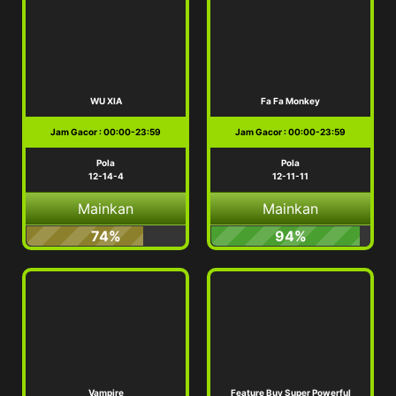
WU XIA
Fa Fa Monkey
Jam Gacor : 00:00-23:59
Jam Gacor : 00:00-23:59
Pola
Pola
12-14-4
12-11-11
Mainkan
Mainkan
74%
94%
Vampire
Feature Buy Super Powerful