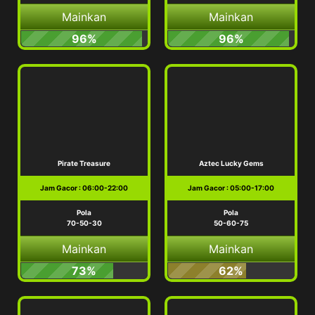
Mainkan
Mainkan
96%
96%
Pirate Treasure
Aztec Lucky Gems
Jam Gacor : 06:00-22:00
Jam Gacor : 05:00-17:00
Pola
Pola
70-50-30
50-60-75
Mainkan
Mainkan
73%
62%