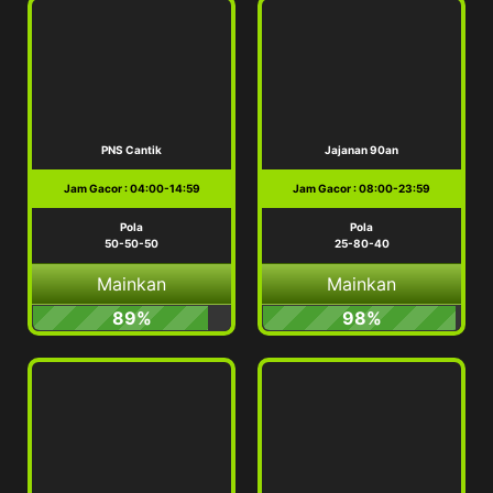
PNS Cantik
Jajanan 90an
Jam Gacor : 04:00-14:59
Jam Gacor : 08:00-23:59
Pola
Pola
50-50-50
25-80-40
Mainkan
Mainkan
89%
98%