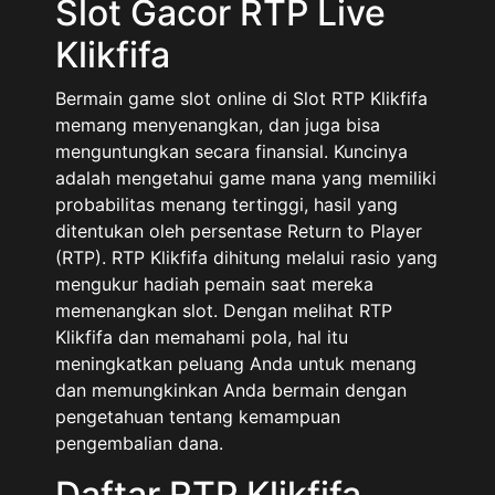
Slot Gacor RTP Live
Klikfifa
Bermain game slot online di Slot RTP Klikfifa
memang menyenangkan, dan juga bisa
menguntungkan secara finansial. Kuncinya
adalah mengetahui game mana yang memiliki
probabilitas menang tertinggi, hasil yang
ditentukan oleh persentase Return to Player
(RTP). RTP Klikfifa dihitung melalui rasio yang
mengukur hadiah pemain saat mereka
memenangkan slot. Dengan melihat RTP
Klikfifa dan memahami pola, hal itu
meningkatkan peluang Anda untuk menang
dan memungkinkan Anda bermain dengan
pengetahuan tentang kemampuan
pengembalian dana.
Daftar RTP Klikfifa