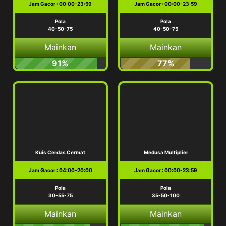
Jam Gacor : 00:00-23:59
Jam Gacor : 00:00-23:59
Pola
Pola
40-50-75
40-50-75
Mainkan
Mainkan
91%
77%
Kuis Cerdas Cermat
Medusa Multiplier
Jam Gacor : 04:00-20:00
Jam Gacor : 00:00-23:59
Pola
Pola
30-55-75
35-50-100
Mainkan
Mainkan