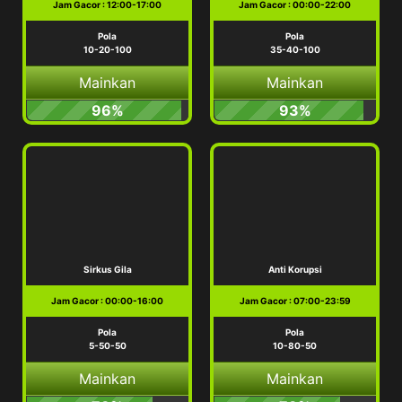
Jam Gacor : 12:00-17:00
Jam Gacor : 00:00-22:00
Pola
Pola
10-20-100
35-40-100
Mainkan
Mainkan
96%
93%
Sirkus Gila
Anti Korupsi
Jam Gacor : 00:00-16:00
Jam Gacor : 07:00-23:59
Pola
Pola
5-50-50
10-80-50
Mainkan
Mainkan