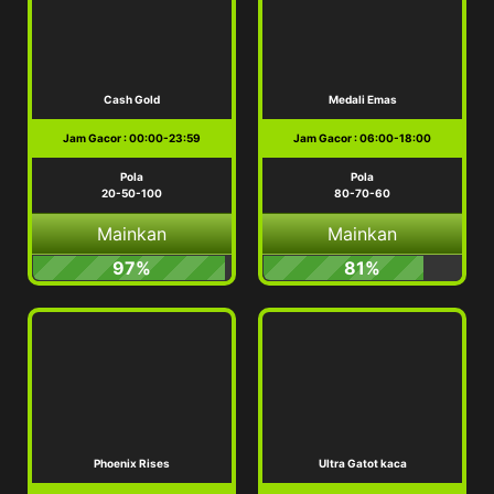
Cash Gold
Medali Emas
Jam Gacor : 00:00-23:59
Jam Gacor : 06:00-18:00
Pola
Pola
20-50-100
80-70-60
Mainkan
Mainkan
97%
81%
Phoenix Rises
Ultra Gatot kaca