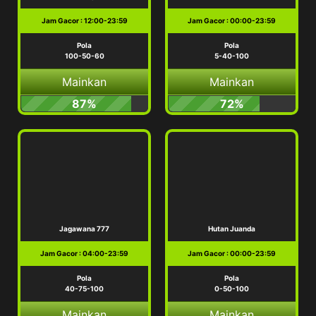
Jam Gacor : 12:00-23:59
Jam Gacor : 00:00-23:59
Pola
Pola
100-50-60
5-40-100
Mainkan
Mainkan
87%
72%
Jagawana 777
Hutan Juanda
Jam Gacor : 04:00-23:59
Jam Gacor : 00:00-23:59
Pola
Pola
40-75-100
0-50-100
Mainkan
Mainkan