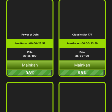
Power of Odin
Classic Slot 777
Jam Gacor : 00:00-23:59
Jam Gacor : 00:00-23:59
Pola
Pola
25-25-100
35-65-100
Mainkan
Mainkan
98%
98%