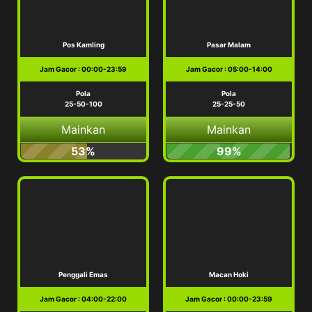
Pos Kamling
Pasar Malam
Jam Gacor : 00:00-23:59
Jam Gacor : 05:00-14:00
Pola
Pola
25-50-100
25-25-50
Mainkan
Mainkan
53%
99%
Penggali Emas
Macan Hoki
Jam Gacor : 04:00-22:00
Jam Gacor : 00:00-23:59