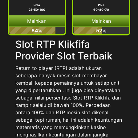
Pola
Pola
25-50-100
60-80-70
Mainkan
Mainkan
84%
52%
Slot RTP Klikfifa
Provider Slot Terbaik
Return to player (RTP) adalah ukuran
seberapa banyak mesin slot membayar
kembali kepada pemainnya untuk setiap unit
yang dipertaruhkan . Ini juga bisa dinyatakan
sebagai nilai persentase Slot RTP Klikfifa dan
hampir selalu di bawah 100%. Perbedaan
antara 100% dan RTP mesin slot dikenal
sebagai tepi rumah, hal ini adalah keuntungan
matematis yang memungkinkan kasino
menghasilkan keuntungan dalam jangka