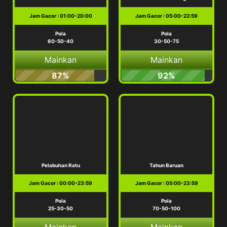
Jam Gacor : 01:00-20:00
Jam Gacor : 05:00-22:59
Pola
Pola
60-50-40
30-50-75
Mainkan
Mainkan
87%
92%
Pelabuhan Ratu
Tahun Baruan
Jam Gacor : 00:00-23:59
Jam Gacor : 05:00-23:59
Pola
Pola
25-30-50
70-50-100
Mainkan
Mainkan