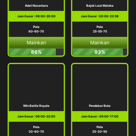
Adat Nusantara
Bajak Laut Malaka
Jam Gacor : 08:00-20:00
Jam Gacor : 00:00-23:59
Pola
Pola
60-60-70
25-55-75
Mainkan
Mainkan
86%
93%
WIn Battle Royale
Pendekar Buta
Jam Gacor : 06:00-22:00
Jam Gacor : 05:00-17:00
Pola
Pola
30-60-70
25-30-50