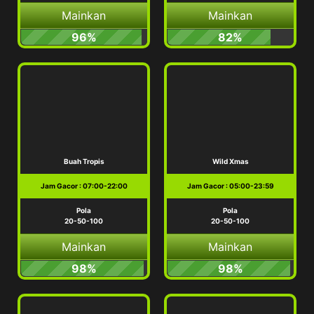
Mainkan
Mainkan
96%
82%
Buah Tropis
Wild Xmas
Jam Gacor : 07:00-22:00
Jam Gacor : 05:00-23:59
Pola
Pola
20-50-100
20-50-100
Mainkan
Mainkan
98%
98%