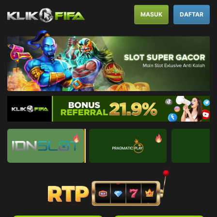
MASUK
DAFTAR