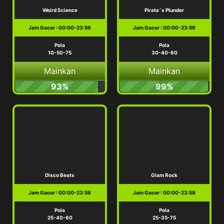
Weird Science
Pirate`s Plunder
Jam Gacor : 00:00-23:59
Jam Gacor : 00:00-23:59
Pola
Pola
10-50-75
30-40-60
Mainkan
Mainkan
93%
99%
Disco Beats
Glam Rock
Jam Gacor : 00:00-23:59
Jam Gacor : 00:00-23:59
Pola
Pola
25-40-60
25-35-75