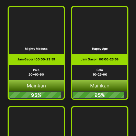
Mighty Medusa
Happy Ape
Jam Gacor : 00:00-23:59
Jam Gacor : 00:00-23:59
Pola
Pola
20-40-60
10-25-60
Mainkan
Mainkan
95%
95%