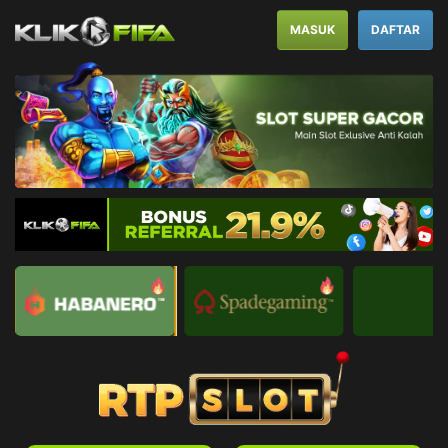
MASUK
DAFTAR