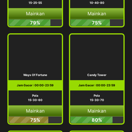
15-25-55
10-40-80
Mainkan
Mainkan
79%
75%
Ways Of Fortune
Candy Tower
Jam Gacor : 00:00-23:59
Jam Gacor : 00:00-23:59
Pola
Pola
15-30-60
15-30-70
Mainkan
Mainkan
75%
80%