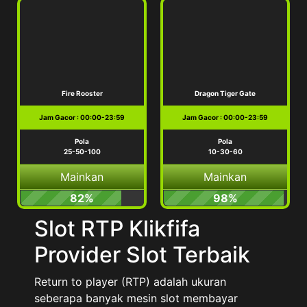
Fire Rooster
Dragon Tiger Gate
Jam Gacor : 00:00-23:59
Jam Gacor : 00:00-23:59
Pola
Pola
25-50-100
10-30-60
Mainkan
Mainkan
82%
98%
Slot RTP Klikfifa
Provider Slot Terbaik
Return to player (RTP) adalah ukuran
seberapa banyak mesin slot membayar