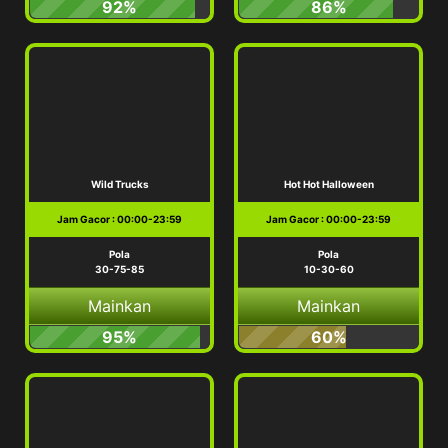
92%
86%
Wild Trucks
Hot Hot Halloween
Jam Gacor : 00:00-23:59
Jam Gacor : 00:00-23:59
Pola
Pola
30-75-85
10-30-60
Mainkan
Mainkan
95%
60%