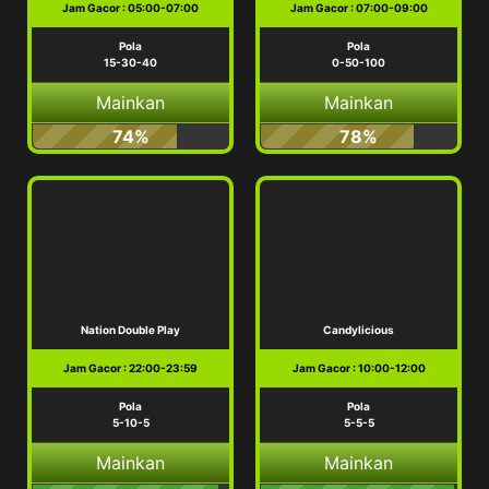
Jam Gacor : 05:00-07:00
Jam Gacor : 07:00-09:00
Pola
Pola
15-30-40
0-50-100
Mainkan
Mainkan
74%
78%
Nation Double Play
Candylicious
Jam Gacor : 22:00-23:59
Jam Gacor : 10:00-12:00
Pola
Pola
5-10-5
5-5-5
Mainkan
Mainkan