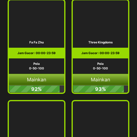
Fa Fa Zhu
Three Kingdoms
Jam Gacor : 00:00-23:59
Jam Gacor : 00:00-23:59
Pola
Pola
0-50-100
0-50-100
Mainkan
Mainkan
92%
93%