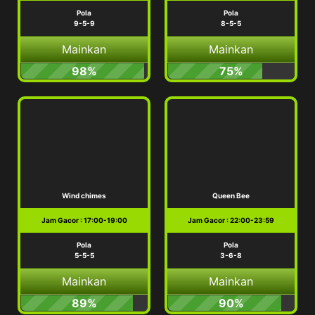
Pola
Pola
9-5-9
8-5-5
Mainkan
Mainkan
98%
75%
Wind chimes
Queen Bee
Jam Gacor : 17:00-19:00
Jam Gacor : 22:00-23:59
Pola
Pola
5-5-5
3-6-8
Mainkan
Mainkan
89%
90%