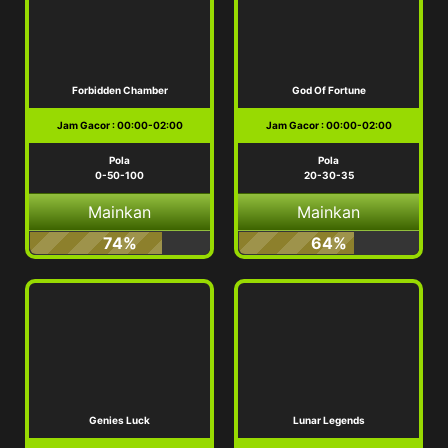
Forbidden Chamber
God Of Fortune
Jam Gacor : 00:00-02:00
Jam Gacor : 00:00-02:00
Pola
Pola
0-50-100
20-30-35
Mainkan
Mainkan
74%
64%
Genies Luck
Lunar Legends