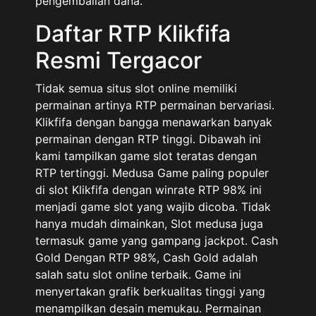
pengembalian dana.
Daftar RTP Klikfifa
Resmi Tergacor
Tidak semua situs slot online memiliki
permainan artinya RTP permainan bervariasi.
Klikfifa dengan bangga menawarkan banyak
permainan dengan RTP tinggi. Dibawah ini
kami tampilkan game slot teratas dengan
RTP tertinggi. Medusa Game paling populer
di slot Klikfifa dengan winrate RTP 98% ini
menjadi game slot yang wajib dicoba. Tidak
hanya mudah dimainkan, Slot medusa juga
termasuk game yang gampang jackpot. Cash
Gold Dengan RTP 98%, Cash Gold adalah
salah satu slot online terbaik. Game ini
menyertakan grafik berkualitas tinggi yang
menampilkan desain memukau. Permainan