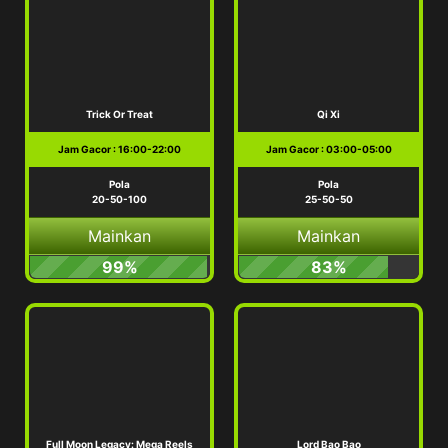
Trick Or Treat
Qi Xi
Jam Gacor : 16:00-22:00
Jam Gacor : 03:00-05:00
Pola
Pola
20-50-100
25-50-50
Mainkan
Mainkan
99%
83%
Full Moon Legacy: Mega Reels
Lord Bao Bao