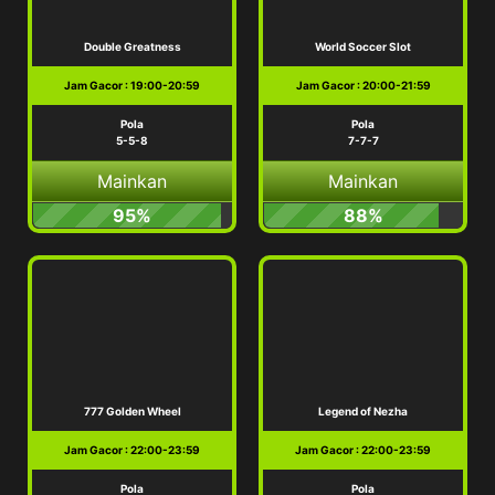
Double Greatness
World Soccer Slot
Jam Gacor : 19:00-20:59
Jam Gacor : 20:00-21:59
Pola
Pola
5-5-8
7-7-7
Mainkan
Mainkan
95%
88%
777 Golden Wheel
Legend of Nezha
Jam Gacor : 22:00-23:59
Jam Gacor : 22:00-23:59
Pola
Pola