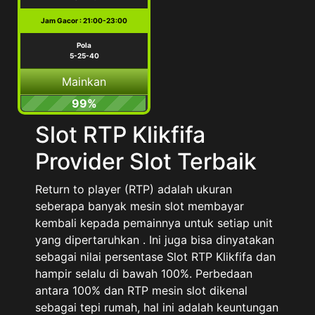
Jam Gacor : 21:00-23:00
Pola
5-25-40
Mainkan
99%
Slot RTP Klikfifa
Provider Slot Terbaik
Return to player (RTP) adalah ukuran
seberapa banyak mesin slot membayar
kembali kepada pemainnya untuk setiap unit
yang dipertaruhkan . Ini juga bisa dinyatakan
sebagai nilai persentase Slot RTP Klikfifa dan
hampir selalu di bawah 100%. Perbedaan
antara 100% dan RTP mesin slot dikenal
sebagai tepi rumah, hal ini adalah keuntungan