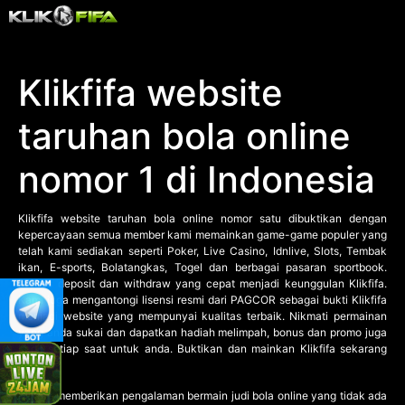
Klikfifa website
taruhan bola online
nomor 1 di Indonesia
Klikfifa
website taruhan bola online nomor satu dibuktikan dengan
kepercayaan semua member kami memainkan game-game populer yang
telah kami sediakan seperti Poker, Live Casino, Idnlive, Slots, Tembak
ikan, E-sports, Bolatangkas, Togel dan berbagai pasaran sportbook.
Proses deposit dan withdraw yang cepat menjadi keunggulan Klikfifa.
Kami juga mengantongi lisensi resmi dari PAGCOR sebagai bukti Klikfifa
menjadi website yang mempunyai kualitas terbaik. Nikmati permainan
yang anda sukai dan dapatkan hadiah melimpah, bonus dan promo juga
hadir setiap saat untuk anda. Buktikan dan mainkan Klikfifa sekarang
juga.
Klikfifa memberikan pengalaman bermain
judi bola online
yang tidak ada