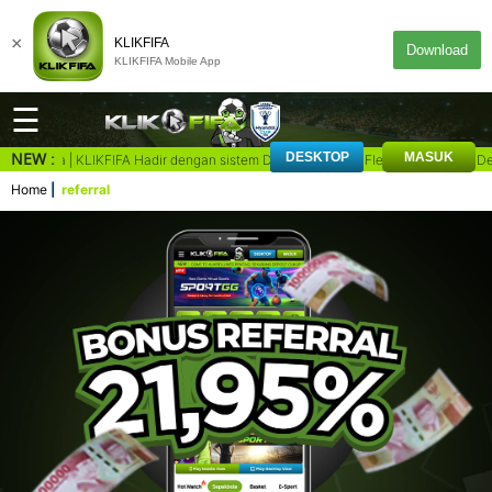
×
KLIKFIFA
Download
KLIKFIFA Mobile App
☰
NEW :
DESKTOP
MASUK
 Terpercaya | KLIKFIFA Hadir dengan sistem Deposit Cepat & Fleksibel QR Sc
DAFTAR
MASUK
Home
referral
Beranda
Deposit
Games
ROMO
Sportbook
ROMO
E-Sport