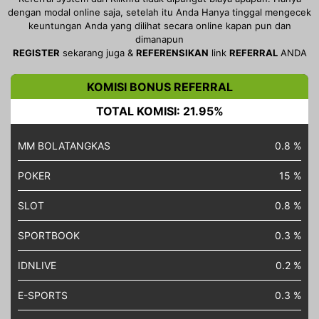
Tangkas
dengan modal online saja, setelah itu Anda Hanya tinggal mengecek
keuntungan Anda yang dilihat secara online kapan pun dan
ROMO
dimanapun
REGISTER
sekarang juga &
REFERENSIKAN
link
REFERRAL
ANDA
Tembak Ikan
KOMISI BONUS REFERRAL
ARCADE
TOTAL KOMISI: 21.95%
MM BOLATANGKAS
0.8 %
Promosi
POKER
15 %
Referral
SLOT
0.8 %
VIP
Member
SPORTBOOK
0.3 %
Lainnya
IDNLIVE
0.2 %
VERSI DESKTOP
E-SPORTS
0.3 %