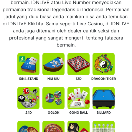
bermain. IDNLIVE atau Live Number menyediakan
ROMO
permainan tradisional legendaris di Indonesia. Permainan
jadul yang dulu biasa anda mainkan bisa anda temukan
Live Casino
di IDNLIVE Klikfifa. Sama seperti Live Casino, di IDNLIVE
anda juga ditemani oleh dealer cantik seksi dan
Poker
profesional yang sangat mengerti tentang tatacara
bermain.
ROMO
Slots
IDN Live
IDN4 STAND
NIU NIU
12D
DRAGON TIGER
Togel
ROMO
24D
OGLOK
GONG BALL
BILLIARD
Elottery